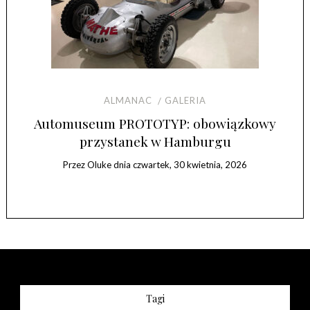
ALMANAC
GALERIA
Automuseum PROTOTYP: obowiązkowy
T
przystanek w Hamburgu
Przez
Oluke
dnia
czwartek, 30 kwietnia, 2026
Tagi