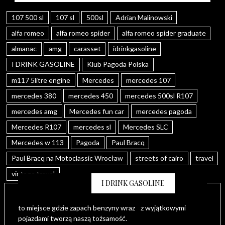
107 500 sl
107 sl
500sl
Adrian Malinowski
alfa romeo
alfa romeo spider
alfa romeo spider graduate
almanac
amg
carasset
idrinkgasoline
I DRINK GASOLINE
Klub Pagoda Polska
m117 5litre engine
Mercedes
mercedes 107
mercedes 380
mercedes 450
mercedes 500sl R107
mercedes amg
Mercedes fun car
mercedes pagoda
Mercedes R107
mercedes sl
Mercedes SLC
Mercedes w 113
Pagoda
Paul Bracq
Paul Bracq na Motoclassic Wrocław
streets of cairo
travel
vintage travel
I DRINK GASOLINE
to miejsce gdzie zapach benzyny wraz z wyjątkowymi
pojazdami tworzą naszą tożsamość.