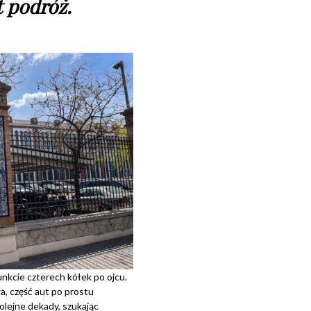
t podróż.
nkcie czterech kółek po ojcu.
a, część aut po prostu
olejne dekady, szukając