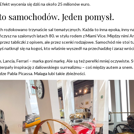
Efekt wycenia się dziś na około 25 milionów euro.
 sto samochodów. Jeden pomysł.
rozlokowano trzynaście sal tematycznych. Każda to inna epoka, inny nas
czysz na szalonych latach 80. w stylu rodem z Miami Vice. Między nimi A
przez tabliczki z opisem, ale przez scenki rodzajowe. Samochód nie stoi t
yś natknął się na kogoś, kto właśnie wyszedł na przechadzkę i zaraz wróci
 Lancia, Ferrari – marka goni markę. Ale są też perełki mniej oczywiste. 
 czerpały inspirację z dalíowskiego surrealizmu – coś między autem a snem.
e Pabla Picassa. Malaga lubi takie zbieżności.