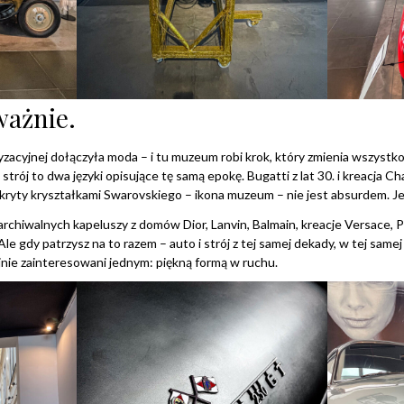
ważnie.
acyjnej dołączyła moda – i tu muzeum robi krok, który zmienia wszystko. 
strój to dwa języki opisujące tę samą epokę. Bugatti z lat 30. i kreacja Ch
kryty kryształkami Swarovskiego – ikona muzeum – nie jest absurdem. Je
rchiwalnych kapeluszy z domów Dior, Lanvin, Balmain, kreacje Versace, P
e gdy patrzysz na to razem – auto i strój z tej samej dekady, w tej samej 
jnie zainteresowani jednym: piękną formą w ruchu.