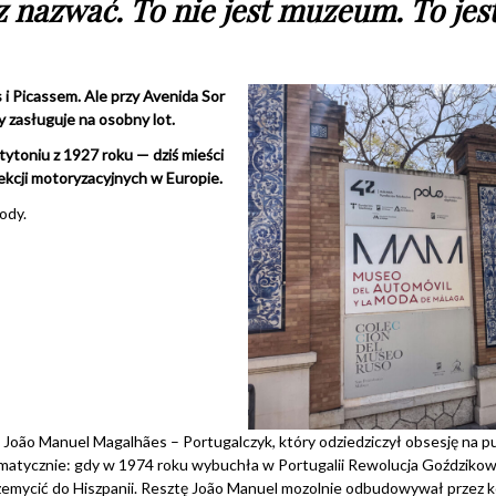
z nazwać. To nie jest muzeum. To jes
s i Picassem. Ale przy Avenida Sor
y zasługuje na osobny lot.
tytoniu z 1927 roku — dziś mieści
lekcji motoryzacyjnych w Europie.
hody.
oão Manuel Magalhães – Portugalczyk, który odziedziczył obsesję na pu
dramatycznie: gdy w 1974 roku wybuchła w Portugalii Rewolucja Goździkow
rzemycić do Hiszpanii. Resztę João Manuel mozolnie odbudowywał przez k