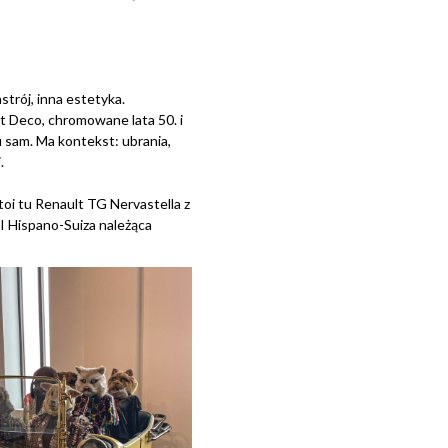
trój, inna estetyka.
rt Deco, chromowane lata 50. i
u sam. Ma kontekst: ubrania,
.
Stoi tu Renault TG Nervastella z
 I Hispano-Suiza należąca