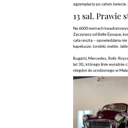
egzemplarzy po całym świecie. 
13 sal. Prawie
Na 6000 metrach kwadratowych 
Zaczynasz od Belle Époque, koń
cała reszta – opowiedziana nie 
kapelusze, torebki, meble. Jakb
Bugatti, Mercedes, Rolls-Royce,
lat 30., którego linie wyraźnie
niegdyś do urodzonego w Maladz