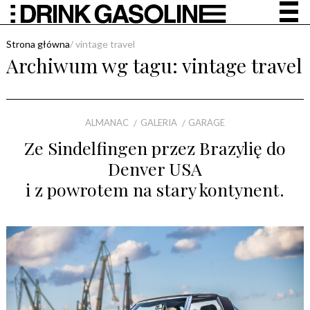
Strona główna
/
vintage travel
Archiwum wg tagu:
vintage travel
ALMANAC
GALERIA
GARAGE
Ze Sindelfingen przez Brazylię do
Denver USA
i z powrotem na stary kontynent.