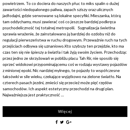
powietrzem. To co dociera do naszych płuc to miks spalin o dużej
zawartości niedopalonego paliwa, zapach sziszy oraz ulicznych
jadłodajni, gdzie serwowane są lokalne specyfiki. Mieszanka, którą
tam oddychamy, musi zawierać coś co jeszcze bardziej podkręca
psychodeliczność tej totalnej metropolii. Sygnalizacja świetlna
sprawia wrażenie, że zainstalowano ją bardziej do ozdoby niż do
regulacji pierwszeństwa w ruchu drogowym. Przeważnie ruch na tych
przejściach odbywa się uznaniowo.Kto szybszy ten przejdzie, kto ma
czas ten się nie śpieszy a światła i tak żyją swoim życiem. Przechodząc
przez jedno ze skrzyżowań w pobliżu placu Tah Rir, nie sposób się
oprzeć widokowi przypominającemu coś w rodzaju wystawy pojazdów
z minionej epoki. Nic nardziej mylnego, te pojazdy to współczesne
taksówki w sile wieku, czekające wyjątkowo na zielone światło. Na
czterech pasach jezdni, zmieści się przecież może pięć rzędów
samochodów. Ich aspekt estetyczny przechodzi na drugi plan.
Najważniejsza jest praktyczność …
Więcej