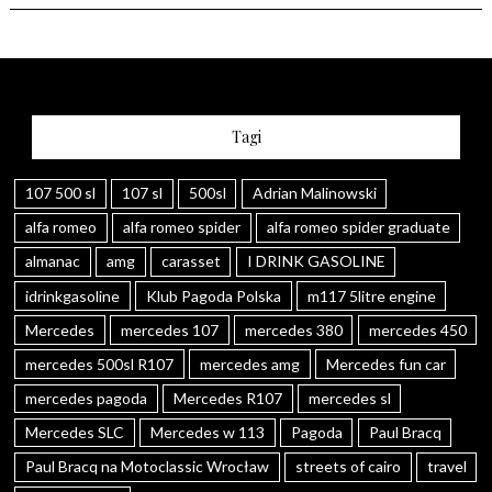
Tagi
107 500 sl
107 sl
500sl
Adrian Malinowski
alfa romeo
alfa romeo spider
alfa romeo spider graduate
almanac
amg
carasset
I DRINK GASOLINE
idrinkgasoline
Klub Pagoda Polska
m117 5litre engine
Mercedes
mercedes 107
mercedes 380
mercedes 450
mercedes 500sl R107
mercedes amg
Mercedes fun car
mercedes pagoda
Mercedes R107
mercedes sl
Mercedes SLC
Mercedes w 113
Pagoda
Paul Bracq
Paul Bracq na Motoclassic Wrocław
streets of cairo
travel