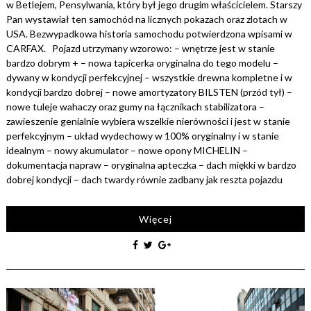
w Betlejem, Pensylwania, który był jego drugim właścicielem. Starszy
Pan wystawiał ten samochód na licznych pokazach oraz zlotach w
USA. Bezwypadkowa historia samochodu potwierdzona wpisami w
CARFAX. Pojazd utrzymany wzorowo: – wnętrze jest w stanie
bardzo dobrym + – nowa tapicerka oryginalna do tego modelu –
dywany w kondycji perfekcyjnej – wszystkie drewna kompletne i w
kondycji bardzo dobrej – nowe amortyzatory BILSTEN (przód tył) –
nowe tuleje wahaczy oraz gumy na łącznikach stabilizatora –
zawieszenie genialnie wybiera wszelkie nierówności i jest w stanie
perfekcyjnym – układ wydechowy w 100% oryginalny i w stanie
idealnym – nowy akumulator – nowe opony MICHELIN –
dokumentacja napraw – oryginalna apteczka – dach miękki w bardzo
dobrej kondycji – dach twardy równie zadbany jak reszta pojazdu
Więcej