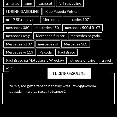
almanac
amg
carasset
idrinkgasoline
I DRINK GASOLINE
Klub Pagoda Polska
m117 5litre engine
Mercedes
mercedes 107
mercedes 380
mercedes 450
mercedes 500sl R107
mercedes amg
Mercedes fun car
mercedes pagoda
Mercedes R107
mercedes sl
Mercedes SLC
Mercedes w 113
Pagoda
Paul Bracq
Paul Bracq na Motoclassic Wrocław
streets of cairo
travel
vintage travel
I DRINK GASOLINE
to miejsce gdzie zapach benzyny wraz z wyjątkowymi
pojazdami tworzą naszą tożsamość.