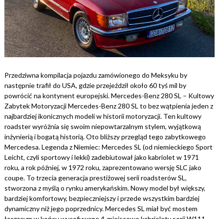
Przedziwna kompilacja pojazdu zamówionego do Meksyku by
następnie trafił do USA, gdzie przejeździł około 60 tyś mil by
powrócić na kontynent europejski. Mercedes-Benz 280 SL – Kultowy
Zabytek Motoryzacji Mercedes-Benz 280 SL to bez wątpienia jeden z
najbardziej ikonicznych modeli w historii motoryzacji. Ten kultowy
roadster wyróżnia się swoim niepowtarzalnym stylem, wyjątkową
inżynierią i bogatą historią. Oto bliższy przegląd tego zabytkowego
Mercedesa. Legenda z Niemiec: Mercedes SL (od niemieckiego Sport
Leicht, czyli sportowy i lekki) zadebiutował jako kabriolet w 1971
roku, a rok później, w 1972 roku, zaprezentowano wersję SLC jako
coupe. To trzecia generacja prestiżowej serii roadsterów SL,
stworzona z myślą o rynku amerykańskim. Nowy model był większy,
bardziej komfortowy, bezpieczniejszy i przede wszystkim bardziej
dynamiczny niż jego poprzednicy. Mercedes SL miał być mostem
łączącym w końcu wycofywane 4-miejscowe kabriolety serii W111