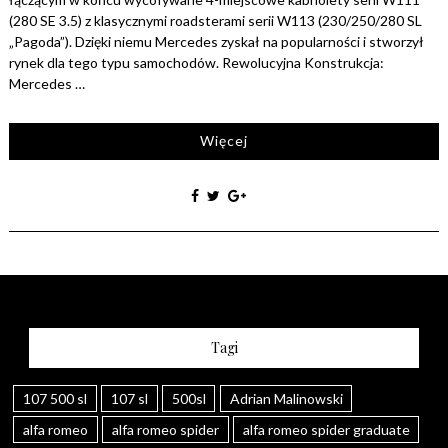
(280 SE 3.5) z klasycznymi roadsterami serii W113 (230/250/280 SL
„Pagoda”). Dzięki niemu Mercedes zyskał na popularności i stworzył
rynek dla tego typu samochodów. Rewolucyjna Konstrukcja:
Mercedes …
Więcej
Tagi
107 500 sl
107 sl
500sl
Adrian Malinowski
alfa romeo
alfa romeo spider
alfa romeo spider graduate