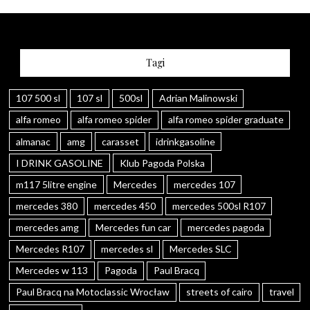
Tagi
107 500 sl
107 sl
500sl
Adrian Malinowski
alfa romeo
alfa romeo spider
alfa romeo spider graduate
almanac
amg
carasset
idrinkgasoline
I DRINK GASOLINE
Klub Pagoda Polska
m117 5litre engine
Mercedes
mercedes 107
mercedes 380
mercedes 450
mercedes 500sl R107
mercedes amg
Mercedes fun car
mercedes pagoda
Mercedes R107
mercedes sl
Mercedes SLC
Mercedes w 113
Pagoda
Paul Bracq
Paul Bracq na Motoclassic Wrocław
streets of cairo
travel