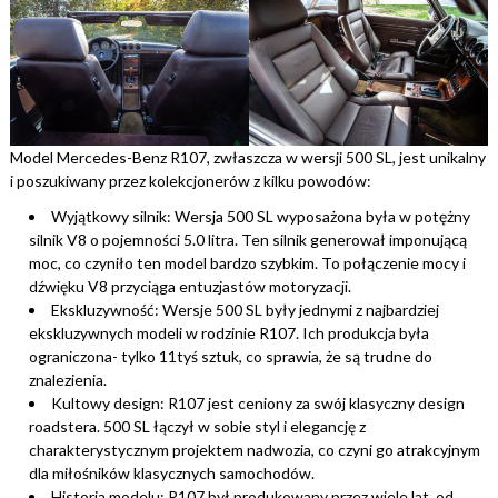
Model Mercedes-Benz R107, zwłaszcza w wersji 500 SL, jest unikalny
i poszukiwany przez kolekcjonerów z kilku powodów:
Wyjątkowy silnik: Wersja 500 SL wyposażona była w potężny
silnik V8 o pojemności 5.0 litra. Ten silnik generował imponującą
moc, co czyniło ten model bardzo szybkim. To połączenie mocy i
dźwięku V8 przyciąga entuzjastów motoryzacji.
Ekskluzywność: Wersje 500 SL były jednymi z najbardziej
ekskluzywnych modeli w rodzinie R107. Ich produkcja była
ograniczona- tylko 11tyś sztuk, co sprawia, że są trudne do
znalezienia.
Kultowy design: R107 jest ceniony za swój klasyczny design
roadstera. 500 SL łączył w sobie styl i elegancję z
charakterystycznym projektem nadwozia, co czyni go atrakcyjnym
dla miłośników klasycznych samochodów.
Historia modelu: R107 był produkowany przez wiele lat, od