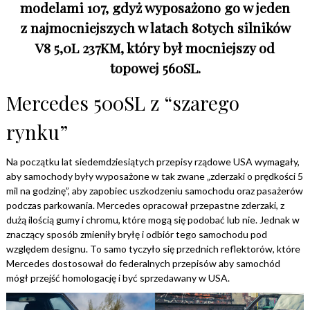
modelami 107, gdyż wyposażono go w jeden
z najmocniejszych w latach 80tych silników
V8 5,0L 237KM, który był mocniejszy od
topowej 560SL.
Mercedes 500SL z “szarego
rynku”
Na początku lat siedemdziesiątych przepisy rządowe USA wymagały,
aby samochody były wyposażone w tak zwane „zderzaki o prędkości 5
mil na godzinę”, aby zapobiec uszkodzeniu samochodu oraz pasażerów
podczas parkowania. Mercedes opracował przepastne zderzaki, z
dużą ilością gumy i chromu, które mogą się podobać lub nie. Jednak w
znaczący sposób zmieniły bryłę i odbiór tego samochodu pod
względem designu. To samo tyczyło się przednich reflektorów, które
Mercedes dostosował do federalnych przepisów aby samochód
mógł przejść homologację i być sprzedawany w USA.