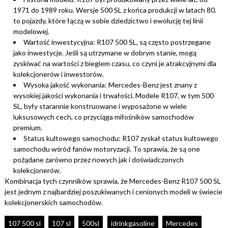
1971 do 1989 roku. Wersje 500 SL z końca produkcji w latach 80.
to pojazdy, które łączą w sobie dziedzictwo i ewolucję tej linii
modelowej.
Wartość inwestycyjna: R107 500 SL, są często postrzegane
jako inwestycje. Jeśli są utrzymane w dobrym stanie, mogą
zyskiwać na wartości z biegiem czasu, co czyni je atrakcyjnymi dla
kolekcjonerów i inwestorów.
Wysoka jakość wykonania: Mercedes-Benz jest znany z
wysokiej jakości wykonania i trwałości. Modele R107, w tym 500
SL, były starannie konstruowane i wyposażone w wiele
luksusowych cech, co przyciąga miłośników samochodów
premium.
Status kultowego samochodu: R107 zyskał status kultowego
samochodu wśród fanów motoryzacji. To sprawia, że ​​są one
pożądane zarówno przez nowych jak i doświadczonych
kolekcjonerów.
Kombinacja tych czynników sprawia, że ​​Mercedes-Benz R107 500 SL
jest jednym z najbardziej poszukiwanych i cenionych modeli w świecie
kolekcjonerskich samochodów.
107 500 sl
107 sl
500sl
idrinkgasoline
Mercedes