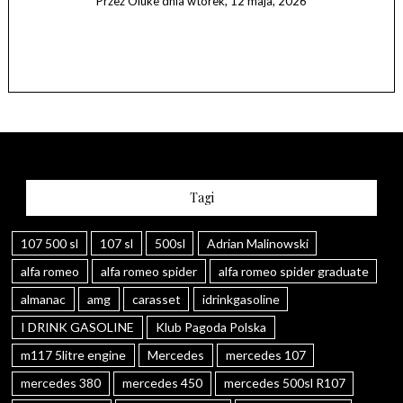
Przez
Oluke
dnia
wtorek, 12 maja, 2026
ica
Tagi
107 500 sl
107 sl
500sl
Adrian Malinowski
alfa romeo
alfa romeo spider
alfa romeo spider graduate
almanac
amg
carasset
idrinkgasoline
I DRINK GASOLINE
Klub Pagoda Polska
m117 5litre engine
Mercedes
mercedes 107
mercedes 380
mercedes 450
mercedes 500sl R107